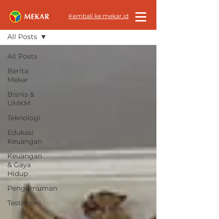
All News
Kembali ke mekar.id
All Posts
All Posts
Berita
Mekar
Bisnis &
UMKM
Teknologi
Edukasi
Keuangan
Keuangan
& Gaya
Hidup
Pengumuman
Testimoni