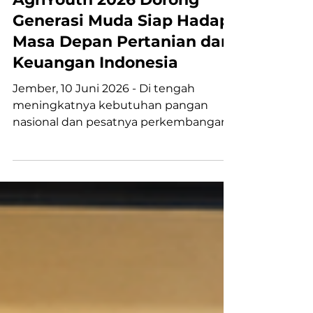
AgriYouth 2026 Dorong
Generasi Muda Siap Hadapi
Masa Depan Pertanian dan
Keuangan Indonesia
Jember, 10 Juni 2026 - Di tengah
meningkatnya kebutuhan pangan
nasional dan pesatnya perkembangan
teknologi, sektor pertanian Indonesia
membutuhkan lebih banyak talenta
muda yang tidak hanya memahami
budidaya, tetapi juga mampu
mengembangkan inovasi,
membangun usaha, dan menciptakan
nilai tambah bagi masyarakat. Untuk
menjawab tantangan tersebut, PT
Mekar Investama Teknologi (MEKAR)
bersama PT Mekar Asta Nusantara