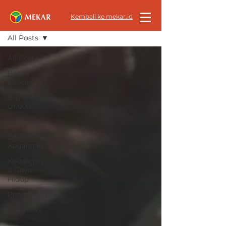
All News
Kembali ke mekar.id
All Posts
All Posts
Berita
Mekar
Bisnis &
UMKM
Teknologi
Edukasi
Keuangan
Keuangan
& Gaya
Hidup
Pengumuman
Testimoni