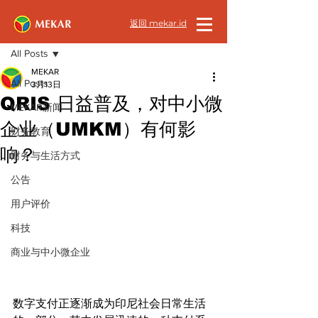
返回 mekar.id
文章
All Posts
MEKAR
All Posts
3月13日
QRIS 日益普及，对中小微
MEKAR新闻
企业（UMKM）有何影
财务教育
响？
财务与生活方式
公告
用户评价
科技
商业与中小微企业
数字支付正逐渐成为印尼社会日常生活