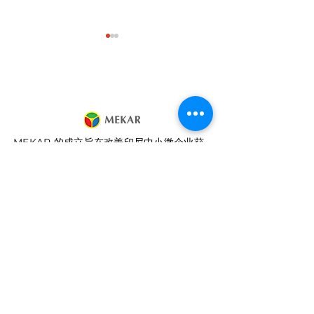
MEKAR 的成立旨在改善印尼中小微企业获
AFPI 与 MEKAR 举办
MEKAR 是合
得融资的途径，从而为社会和经济带来积极
IG Live「Financial
法？MEKAR 在
影响。
Detox」，探讨 FOMO
官方许可状态说
获得许可并受其监管
与理财管理
自从
印尼金融服务管理局
2017
KEP-127/D.05/2019