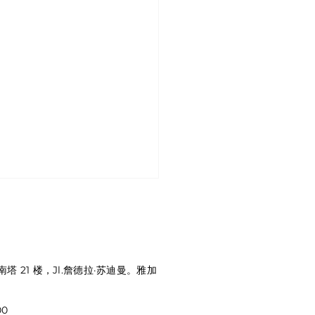
南塔 21 楼，Jl.詹德拉·苏迪曼。雅加
00